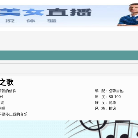
之歌
痛苦的信仰
编 配：必弹吉他
/4
速 度：80-100
C调
难 度：简单
弹唱
风 格：摇滚
不要停止我的音乐