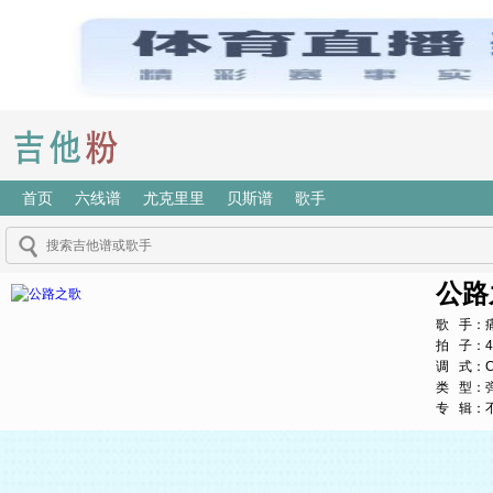
首页
六线谱
尤克里里
贝斯谱
歌手
公路
歌 手：
拍 子：4
调 式：
类 型：
专 辑：