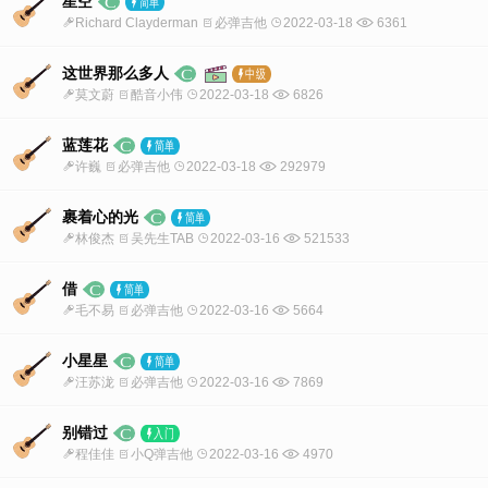
星空
Richard Clayderman
必弹吉他
2022-03-18
6361
这世界那么多人
莫文蔚
酷音小伟
2022-03-18
6826
蓝莲花
许巍
必弹吉他
2022-03-18
292979
裹着心的光
林俊杰
吴先生TAB
2022-03-16
521533
借
毛不易
必弹吉他
2022-03-16
5664
小星星
汪苏泷
必弹吉他
2022-03-16
7869
别错过
程佳佳
小Q弹吉他
2022-03-16
4970