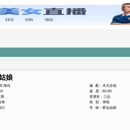
姑娘
MC海伦
编 配：木凡吉他
/4
速 度：60-80
C调
变调夹：三品
简单
类 型：弹唱
流行
专 辑：桥边姑娘