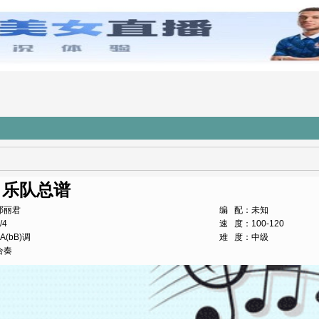
 乐队总谱
邓丽君
编 配：未知
/4
速 度：100-120
A(bB)调
难 度：中级
合奏