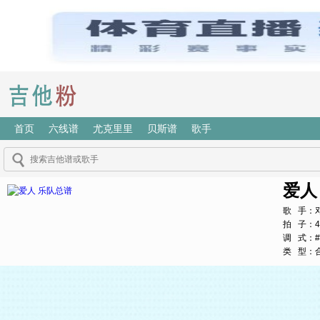
首页
六线谱
尤克里里
贝斯谱
歌手
爱人
歌 手：
拍 子：4
调 式：#
类 型：