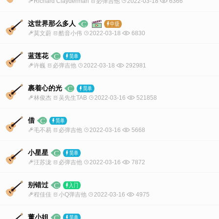
Richard Clayderman
必弹吉他
2022-03-18
6366
这世界那么多人
莫文蔚
酷音小伟
2022-03-18
6830
蓝莲花
许巍
必弹吉他
2022-03-18
292981
裹着心的光
林俊杰
吴先生TAB
2022-03-16
521858
借
毛不易
必弹吉他
2022-03-16
5668
小星星
汪苏泷
必弹吉他
2022-03-16
7872
别错过
程佳佳
小Q弹吉他
2022-03-16
4975
董小姐