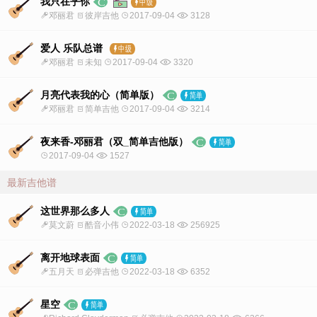
我只在乎你
邓丽君
彼岸吉他
2017-09-04
3128
爱人 乐队总谱
邓丽君
未知
2017-09-04
3320
月亮代表我的心（简单版）
邓丽君
简单吉他
2017-09-04
3214
夜来香-邓丽君（双_简单吉他版）
2017-09-04
1527
最新吉他谱
这世界那么多人
莫文蔚
酷音小伟
2022-03-18
256925
离开地球表面
五月天
必弹吉他
2022-03-18
6352
星空