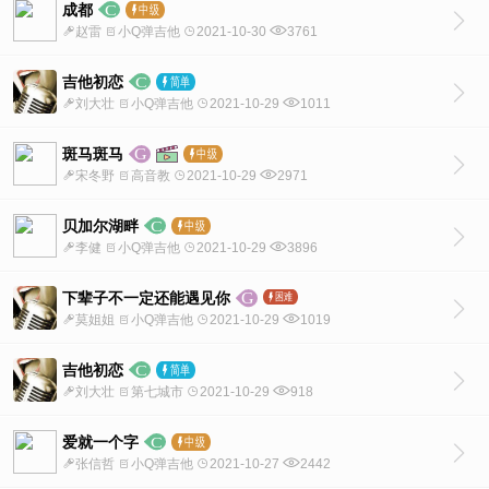
成都
赵雷
小Q弹吉他
2021-10-30
3761
吉他初恋
刘大壮
小Q弹吉他
2021-10-29
1011
斑马斑马
宋冬野
高音教
2021-10-29
2971
贝加尔湖畔
李健
小Q弹吉他
2021-10-29
3896
下辈子不一定还能遇见你
莫姐姐
小Q弹吉他
2021-10-29
1019
吉他初恋
刘大壮
第七城市
2021-10-29
918
爱就一个字
张信哲
小Q弹吉他
2021-10-27
2442