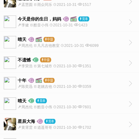
孟慧圆
雨众同乐
2021-10-31
1517
今天是你的生日，妈妈
李健
酷音小伟
2021-10-31
1423
晴天
周杰伦
凡凡吉他教室
2021-10-31
6099
不遗憾
李荣浩
第七城市
2021-10-30
1351
十年
陈奕迅
老姚吉他
2021-10-30
3359
晴天
周杰伦
酷音小伟
2021-10-30
7601
星辰大海
黄霄雲
逍遥哥哥
2021-10-30
1702