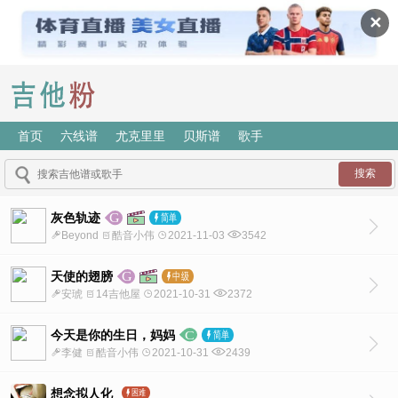
✕
首页
六线谱
尤克里里
贝斯谱
歌手
灰色轨迹
Beyond
酷音小伟
2021-11-03
3542
天使的翅膀
安琥
14吉他屋
2021-10-31
2372
今天是你的生日，妈妈
李健
酷音小伟
2021-10-31
2439
想念拟人化