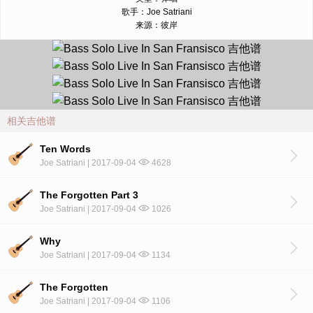
歌手：Joe Satriani
来源：彼岸
相关吉他谱
Ten Words
Joe Satriani | 2017-09-04
4628
The Forgotten Part 3
Joe Satriani | 2017-09-04
1026
Why
Joe Satriani | 2017-09-04
1134
The Forgotten
Joe Satriani | 2017-09-04
1106