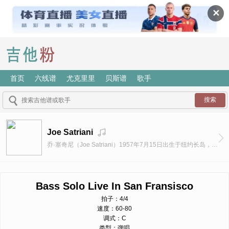
✕
首页
六线谱
尤克里里
贝斯谱
歌手
Joe Satriani
乔·塞奇尼（Joe Satriani）1957年7月15日出生于纽约长岛，在他过完14岁生日不久，他心中的英雄吉米·汉德克斯去世了。失掉偶像的乔决定退出高足球队拿起吉它。自学三年后，乔在长岛地区小有名气，常能教上别人两手。
Bass Solo Live In San Fransisco
拍子：4/4
速度：60-80
调式：C
类型：弹唱